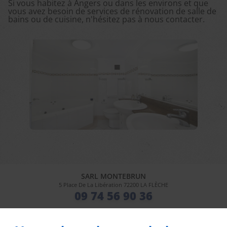
Si vous habitez à Angers ou dans les environs et que
vous avez besoin de services de rénovation de salle de
bains ou de cuisine, n'hésitez pas à nous contacter.
SARL MONTEBRUN
5 Place De La Libération
72200
LA FLÈCHE
09 74 56 90 36
Lun - Ven
08h00 - 12h00 / 13h30 - 18h00