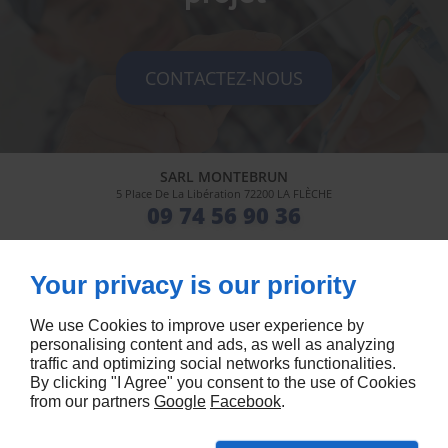
CONTACTEZ-NOUS
SARL MONTEBRUN
5 Place De La Libération
72200
LA FLÈCHE
09 74 56 90 36
Lun - Ven
08h00 - 12h00 / 13h30 - 18h00
Your privacy is our priority
We use Cookies to improve user experience by
Accueil
Mentions légales
personalising content and ads, as well as analyzing
Contactez-nous
Plan du site
traffic and optimizing social networks functionalities.
By clicking "I Agree" you consent to the use of Cookies
from our partners
Google
Facebook
.
Creation site vitrine